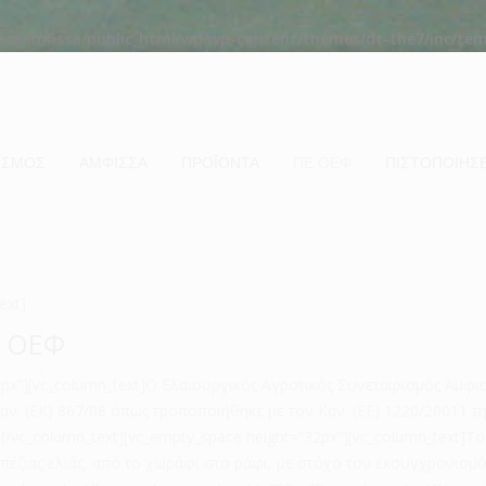
easamfissa/public_html/wp/wp-content/themes/dt-the7/inc/te
ΙΣΜΟΣ
ΑΜΦΙΣΣΑ
ΠΡΟΪΟΝΤΑ
ΠΕ ΟΕΦ
ΠΙΣΤΟΠΟΙΗΣΕ
ext]
ς ΟΕΦ
32px”][vc_column_text]Ο Ελαιουργικός Αγροτικός Συνεταιρισμός Άμφ
ν. (ΕΚ) 867/08 όπως τροποποιήθηκε με τον Καν. (ΕΕ) 1220/20011 τη
[/vc_column_text][vc_empty_space height=”32px”][vc_column_text]
πέζιας ελιάς, από το χωράφι στο ράφι, με στόχο τον εκσυγχρονισμ