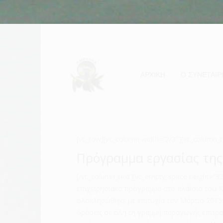
Warning
: Cannot assign an empty string to a string offset in
/home/
ΑΡΧΙΚΗ
Ο ΣΥΝΕΤΑΙΡ
[vc_row][vc_column width=”2/3″][vc_column_t
Πρόγραμμα εργασίας τη
[/vc_column_text][vc_empty_space height=”
επιχειρησιακό πρόγραμμα στο πλαίσιο του Κα
ολοκληρώθηκε με επιτυχία τον Μάρτιο 2015.
δράσεις σε όλη τη γραμμή παραγωγής επιτρα