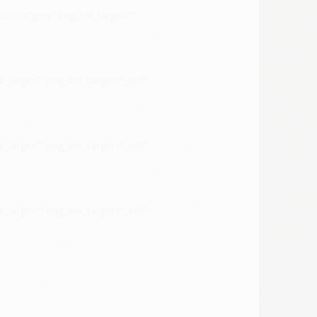
olor=”grey” img_link_large=””
large=”” img_link_target=”_self”
large=”” img_link_target=”_self”
large=”” img_link_target=”_self”