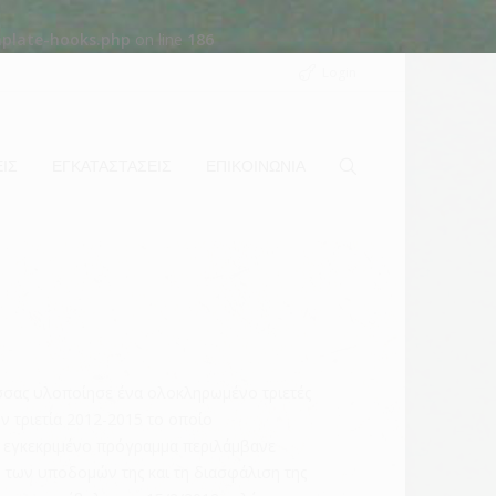
mplate-hooks.php
on line
186
Login
ΙΣ
ΕΓΚΑΤΑΣΤΑΣΕΙΣ
ΕΠΙΚΟΙΝΩΝΙΑ
ισσας υλοποίησε ένα ολοκληρωμένο τριετές
ν τριετία 2012-2015 το οποίο
Το εγκεκριμένο πρόγραμμα περιλάμβανε
ό των υποδομών της και τη διασφάλιση της