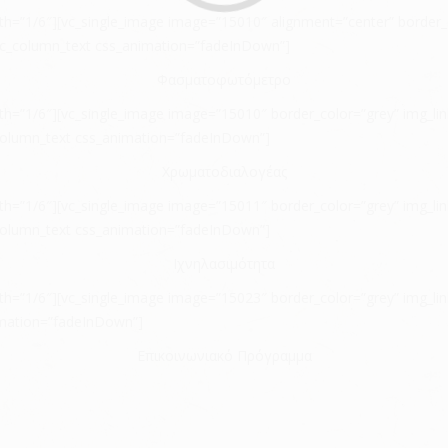
th=”1/6″][vc_single_image image=”15010″ alignment=”center” border_c
[vc_column_text css_animation=”fadeInDown”]
Φασματοφωτόμετρο
h=”1/6″][vc_single_image image=”15010″ border_color=”grey” img_link_
column_text css_animation=”fadeInDown”]
Χρωματοδιαλογέας
h=”1/6″][vc_single_image image=”15011″ border_color=”grey” img_link_
column_text css_animation=”fadeInDown”]
Ιχνηλασιμότητα
h=”1/6″][vc_single_image image=”15023″ border_color=”grey” img_link_
imation=”fadeInDown”]
Επικοινωνιακό Πρόγραμμα