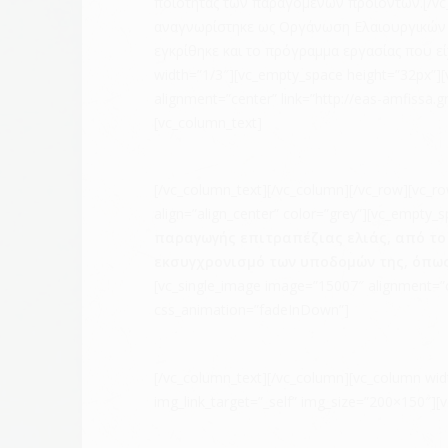
ποιότητας των παραγόμενων προϊόντων.[/vc_
αναγνωρίστηκε ως Οργάνωση Ελαιουργικών Φο
εγκρίθηκε και το πρόγραμμα εργασίας που ε
width=”1/3″][vc_empty_space height=”32px”][
alignment=”center” link=”http://eas-amfissa.
[vc_column_text]
[/vc_column_text][/vc_column][/vc_row][vc_ro
align=”align_center” color=”grey”][vc_empty_
παραγωγής επιτραπέζιας ελιάς, από το
εκσυγχρονισμό των υποδομών της, όπως
[vc_single_image image=”15007″ alignment=”ce
css_animation=”fadeInDown”]
[/vc_column_text][/vc_column][vc_column wid
img_link_target=”_self” img_size=”200×150″]