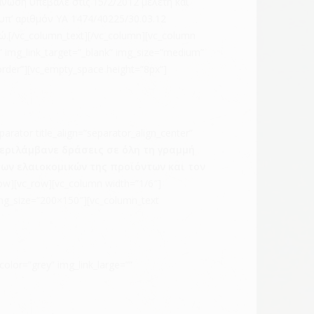
άνωση υπέβαλε στις 15/2/2012 μελέτη και
υπ’ αριθμόν ΥΑ 1474/40225/30.03.12
.[/vc_column_text][/vc_column][vc_column
” img_link_target=”_blank” img_size=”medium”
order”][vc_empty_space height=”8px”]
rator title_align=”separator_align_center”
εριλάμβανε δράσεις σε όλη τη γραμμή
ων ελαιοκομικών της προϊόντων και τον
ow][vc_row][vc_column width=”1/6″]
 img_size=”200×150″][vc_column_text
olor=”grey” img_link_large=””