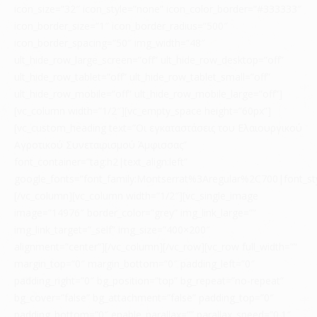
icon_size=”32″ icon_style=”none” icon_color_border=”#333333″
icon_border_size=”1″ icon_border_radius=”500″
icon_border_spacing=”50″ img_width=”48″
ult_hide_row_large_screen=”off” ult_hide_row_desktop=”off”
ult_hide_row_tablet=”off” ult_hide_row_tablet_small=”off”
ult_hide_row_mobile=”off” ult_hide_row_mobile_large=”off”]
[vc_column width=”1/2″][vc_empty_space height=”60px”]
[vc_custom_heading text=”Οι εγκαταστάσεις του Ελαιουργικού
Αγροτικού Συνεταιρισμού Άμφισσας”
font_container=”tag:h2|text_align:left”
google_fonts=”font_family:Montserrat%3Aregular%2C700|font_
[/vc_column][vc_column width=”1/2″][vc_single_image
image=”14976″ border_color=”grey” img_link_large=””
img_link_target=”_self” img_size=”400×200″
alignment=”center”][/vc_column][/vc_row][vc_row full_width=””
margin_top=”0″ margin_bottom=”0″ padding_left=”0″
padding_right=”0″ bg_position=”top” bg_repeat=”no-repeat”
bg_cover=”false” bg_attachment=”false” padding_top=”0″
padding_bottom=”0″ enable_parallax=”” parallax_speed=”0.1″