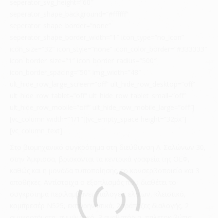
seperator_svg_height=”60″
seperator_shape_background=”#ffffff”
seperator_shape_border=”none”
seperator_shape_border_width=”1″ icon_type=”no_icon”
icon_size=”32″ icon_style=”none” icon_color_border=”#333333″
icon_border_size=”1″ icon_border_radius=”500″
icon_border_spacing=”50″ img_width=”48″
ult_hide_row_large_screen=”off” ult_hide_row_desktop=”off”
ult_hide_row_tablet=”off” ult_hide_row_tablet_small=”off”
ult_hide_row_mobile=”off” ult_hide_row_mobile_large=”off”]
[vc_column width=”1/1″][vc_empty_space height=”32px”]
[vc_column_text]
Στο βιομηχανικό συγκρότημα στη διεύθυνση Λ. Σαλώνων 30,
στην Άμφισσα, βρίσκονται τα κεντρικά γραφεία της ΟΕΦ,
καθώς και η μονάδα τυποποίησης, το κονσερβοποιείο και 3
αποθήκες. Αντίστοιχα ο εξοπλισμός που διαθέτει το
συγκρότημα περιλαμβάνει διαλογείς ελαίων, κλειστικό,
κομπρεσέρ Ν525, εκπυρηνωτικά, 2 τράπεζες διαλογής, 2
συγκροτήματα, ανυψωτικό, 3 αναβατόρια, παλετοκιβώτια,