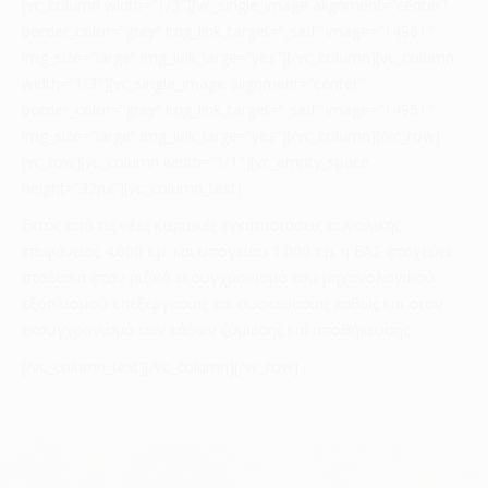
[vc_column width=”1/3″][vc_single_image alignment=”center”
border_color=”grey” img_link_target=”_self” image=”14961″
img_size=”large” img_link_large=”yes”][/vc_column][vc_column
width=”1/3″][vc_single_image alignment=”center”
border_color=”grey” img_link_target=”_self” image=”14951″
img_size=”large” img_link_large=”yes”][/vc_column][/vc_row]
[vc_row][vc_column width=”1/1″][vc_empty_space
height=”32px”][vc_column_text]
Εκτός από τις νέες κτιριακές εγκαταστάσεις συνολικής
επιφάνειας 4.000 τ.μ. και υπογείου 1.000 τ.μ. η ΕΑΣ στοχεύει
σταδιακά στον ριζικό εκσυγχρονισμό του μηχανολογικού
εξοπλισμού επεξεργασίας και συσκευασίας καθώς και στον
εκσυγχρονισμό των κάδων ζύμωσης και αποθήκευσης.
[/vc_column_text][/vc_column][/vc_row]