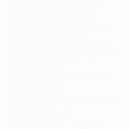
0%);background: -webkit-linear-gradient(top,#E3E3E3
0%);background: -o-linear-gradient(top,#E3E3E3
0%);background: -ms-linear-gradient(top,#E3E3E3
0%);background: linear-gradient(top,#E3E3E3 0%);”
parallax_style=”vcpb-default” bg_image_repeat=”repeat”
bg_image_size=”cover” bg_img_attach=”scroll”
parallax_sense=”30″ animation_direction=”left-animation”
animation_repeat=”repeat” video_opts=”” viewport_vdo=”off”
enable_controls=”off” bg_override=”0″
parallax_content_sense=”30″ fadeout_start_effect=”30″
overlay_pattern_opacity=”80″
overlay_pattern_attachment=”fixed” multi_color_overlay=””
multi_color_overlay_opacity=”60″
seperator_type=”none_seperator”
seperator_position=”top_seperator” seperator_shape_size=”40″
seperator_svg_height=”60″
seperator_shape_background=”#ffffff”
seperator_shape_border=”none”
seperator_shape_border_width=”1″ icon_type=”no_icon”