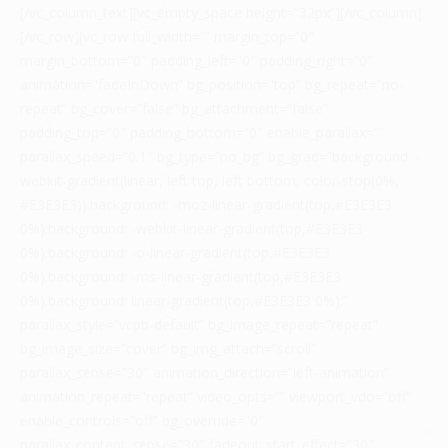
[/vc_column_text][vc_empty_space height=”32px”][/vc_column]
[/vc_row][vc_row full_width=”” margin_top=”0″
margin_bottom=”0″ padding_left=”0″ padding_right=”0″
animation=”fadeInDown” bg_position=”top” bg_repeat=”no-
repeat” bg_cover=”false” bg_attachment=”false”
padding_top=”0″ padding_bottom=”0″ enable_parallax=””
parallax_speed=”0.1″ bg_type=”no_bg” bg_grad=”background: -
webkit-gradient(linear, left top, left bottom, color-stop(0%,
#E3E3E3));background: -moz-linear-gradient(top,#E3E3E3
0%);background: -webkit-linear-gradient(top,#E3E3E3
0%);background: -o-linear-gradient(top,#E3E3E3
0%);background: -ms-linear-gradient(top,#E3E3E3
0%);background: linear-gradient(top,#E3E3E3 0%);”
parallax_style=”vcpb-default” bg_image_repeat=”repeat”
bg_image_size=”cover” bg_img_attach=”scroll”
parallax_sense=”30″ animation_direction=”left-animation”
animation_repeat=”repeat” video_opts=”” viewport_vdo=”off”
enable_controls=”off” bg_override=”0″
parallax_content_sense=”30″ fadeout_start_effect=”30″