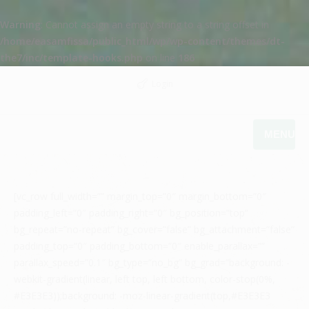
Warning
: Cannot assign an empty string to a string offset in
/home/easamfissa/public_html/wp/wp-content/themes/dt-
the7/inc/template-hooks.php
on line
186
Login
MENU
[vc_row full_width=”” margin_top=”0″ margin_bottom=”0″
padding_left=”0″ padding_right=”0″ bg_position=”top”
bg_repeat=”no-repeat” bg_cover=”false” bg_attachment=”false”
padding_top=”0″ padding_bottom=”0″ enable_parallax=””
parallax_speed=”0.1″ bg_type=”no_bg” bg_grad=”background: -
webkit-gradient(linear, left top, left bottom, color-stop(0%,
#E3E3E3));background: -moz-linear-gradient(top,#E3E3E3