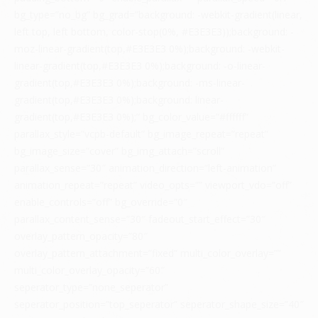
bg_type=”no_bg” bg_grad=”background: -webkit-gradient(linear,
left top, left bottom, color-stop(0%, #E3E3E3));background: -
moz-linear-gradient(top,#E3E3E3 0%);background: -webkit-
linear-gradient(top,#E3E3E3 0%);background: -o-linear-
gradient(top,#E3E3E3 0%);background: -ms-linear-
gradient(top,#E3E3E3 0%);background: linear-
gradient(top,#E3E3E3 0%);” bg_color_value=”#ffffff”
parallax_style=”vcpb-default” bg_image_repeat=”repeat”
bg_image_size=”cover” bg_img_attach=”scroll”
parallax_sense=”30″ animation_direction=”left-animation”
animation_repeat=”repeat” video_opts=”” viewport_vdo=”off”
enable_controls=”off” bg_override=”0″
parallax_content_sense=”30″ fadeout_start_effect=”30″
overlay_pattern_opacity=”80″
overlay_pattern_attachment=”fixed” multi_color_overlay=””
multi_color_overlay_opacity=”60″
seperator_type=”none_seperator”
seperator_position=”top_seperator” seperator_shape_size=”40″