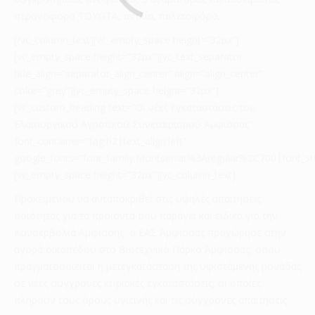
περονοφορο TOYOTA, αντλία, παλετοφόρο.
[/vc_column_text][vc_empty_space height=”32px”]
[vc_empty_space height=”32px”][vc_text_separator
title_align=”separator_align_center” align=”align_center”
color=”grey”][vc_empty_space height=”32px”]
[vc_custom_heading text=”Οι νέες εγκαταστάσεις του
Ελαιουργικού Αγροτικού Συνεταιρισμού Άμφισσας”
font_container=”tag:h2|text_align:left”
google_fonts=”font_family:Montserrat%3Aregular%2C700|font_
[vc_empty_space height=”32px”][vc_column_text]
Προκειμένου να ανταποκριθεί στις υψηλές απαιτήσεις
ποιότητας για τα προϊόντα που παράγει και ειδικά για την
Κονσερβολιά Αμφίσσης, ο ΕΑΣ Άμφισσας προχώρησε στην
αγορά οικοπέδου στο Βιοτεχνικό Πάρκο Άμφισσας, όπου
πραγματοποιείται η μετεγκατάσταση της υφιστάμενης μονάδας
σε νέες σύγχρονες κτιριακές εγκαταστάσεις, οι οποίες
πληρούν τους όρους υγιεινής και τις σύγχρονες απαιτήσεις.