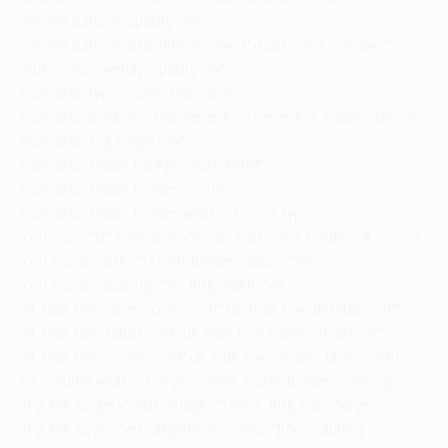
overlay_pattern_opacity=”80″
overlay_pattern_attachment=”fixed” multi_color_overlay=””
multi_color_overlay_opacity=”60″
seperator_type=”none_seperator”
seperator_position=”top_seperator” seperator_shape_size=”40″
seperator_svg_height=”60″
seperator_shape_background=”#ffffff”
seperator_shape_border=”none”
seperator_shape_border_width=”1″ icon_type=”no_icon”
icon_size=”32″ icon_style=”none” icon_color_border=”#333333″
icon_border_size=”1″ icon_border_radius=”500″
icon_border_spacing=”50″ img_width=”48″
ult_hide_row_large_screen=”off” ult_hide_row_desktop=”off”
ult_hide_row_tablet=”off” ult_hide_row_tablet_small=”off”
ult_hide_row_mobile=”off” ult_hide_row_mobile_large=”off”]
[vc_column width=”1/3″][vc_single_image border_color=”grey”
img_link_target=”_self” image=”14963″ img_size=”large”
img_link_large=”yes” alignment=”center”][/vc_column]